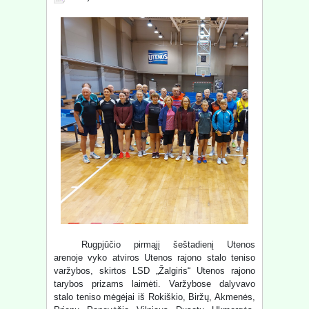
Rugpjūčio pirmąjį šeštadienį Utenos
arenoje vyko atviros Utenos rajono stalo teniso
varžybos, skirtos LSD „Žalgiris“ Utenos rajono
tarybos prizams laimėti. Varžybose dalyvavo
stalo teniso mėgėjai iš Rokiškio, Biržų, Akmenės,