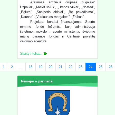
Atskirose amžiaus grupėse nugalėjo“
Užpaliai“, „MAMUMAB“, „Utenos vilkai“, „Nosted“,
„Eglutė“, „Snaiperio akiniai“, „Be pavadinimo“,
„Kaunas“, „Vikriausios mergaitės“, „Žaibas“.
Projektas bendrai finansuojamas Sporto
rėmimo fondo lėšomis, kurį administruoja
švietimo, mokslo ir sporto ministerija, švietimo
mainų paramos fondas ir Centrinė projektų
valdymo agentūra.
Skaityti toliau...
1
2
...
18
19
20
21
22
23
24
25
26
Rėmėjai ir partneriai