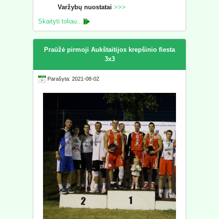
Varžybų nuostatai
>>>
Skaityti toliau...
Praūžė pirmoji Aukštaitijos krepšinio fiesta
3x3
Parašyta: 2021-08-02