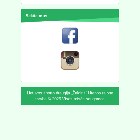
Sekite mus
Lietuvos sporto draugija „Žalgiris“ Utenos rajono
taryba © 2026 Visos teisės saugomos