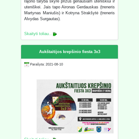
rajono taryba skyrė prizus geriausiam uteniškiui ir
uteniškei. Jais tapo Aironas Gerdauskas (treneris
Martynas Maniušis) ir Kotryna Strakšytė (treneris
Alvydas Surgautas).
Skaityti toliau...
Aukštaitijos krepšinio fiesta 3x3
Parašyta: 2021-08-10