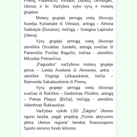
Prienų, Panevėžio, Vilniaus, Dusetų, Ukmergės,
Utenos ir kt. Varžybos vyko vyrų ir moterų
grupėse.
Moterų grupėje pirmąją vietą iškovojo
Aurelija Kybartaitė iš Vilniaus, antrąją – Almina
Saibutytė (Dusetos), trečiąją – Sniegina Lapinskė
(Utena).
Vyrų grupėje pirmąją vietą iškovojo
uteniškis Osvaldas Juodelis, antrąją svečias iš
Panevėžio Povilas Bagužis, trečias - uteniškis
Milvydas Petravičius.
„Paguodos“ varžybose moterų grupėje
pirma – Loreta Avelienė iš Akmenės, antra -
uteniškė Virginija Liškauskienė, trečia –
Raimonda Sakalauskienė iš Prienų.
Vyrų grupėje pirmąją vietą iškovojo
svečias iš Rokiškio – Gediminas Pliuškis, antrąją
– Petras Plepys (Biržai), trečiąją - uteniškis
Valentinas Rutkauskas.
Varžybas vykdė LSD „Žalgiris“ Utenos
rajono taryba, pagal projektą „Fizinio aktyvumo
plėtra Utenos regione“ bendrai finansuojamo
Sporto rėmimo fondo lėšomis.