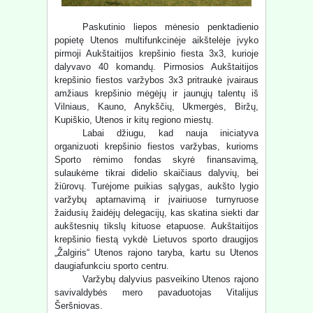
Paskutinio liepos mėnesio penktadienio
popietę Utenos multifunkcinėje aikštelėje įvyko
pirmoji Aukštaitijos krepšinio fiesta 3x3, kurioje
dalyvavo 40 komandų. Pirmosios Aukštaitijos
krepšinio fiestos varžybos 3x3 pritraukė įvairaus
amžiaus krepšinio mėgėjų ir jaunųjų talentų iš
Vilniaus, Kauno, Anykščių, Ukmergės, Biržų,
Kupiškio, Utenos ir kitų regiono miestų.
Labai džiugu, kad nauja iniciatyva
organizuoti krepšinio fiestos varžybas, kurioms
Sporto rėmimo fondas skyrė finansavimą,
sulaukėme tikrai didelio skaičiaus dalyvių, bei
žiūrovų. Turėjome puikias sąlygas, aukšto lygio
varžybų aptarnavimą ir įvairiuose turnyruose
žaidusių žaidėjų delegacijų, kas skatina siekti dar
aukštesnių tikslų kituose etapuose. Aukštaitijos
krepšinio fiestą vykdė Lietuvos sporto draugijos
„Žalgiris“ Utenos rajono taryba, kartu su Utenos
daugiafunkciu sporto centru.
Varžybų dalyvius pasveikino Utenos rajono
savivaldybės mero pavaduotojas Vitalijus
Šeršniovas.