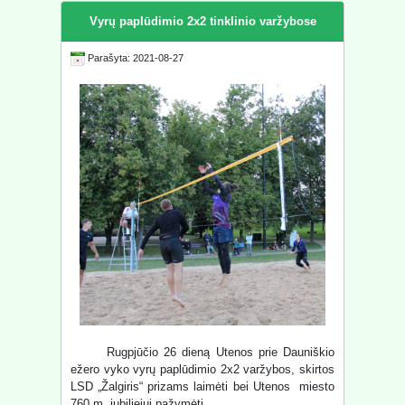
Vyrų paplūdimio 2x2 tinklinio varžybose
Parašyta: 2021-08-27
Rugpjūčio 26 dieną Utenos prie Dauniškio
ežero vyko vyrų paplūdimio 2x2 varžybos, skirtos
LSD „Žalgiris“ prizams laimėti bei Utenos miesto
760 m. jubiliejui pažymėti.