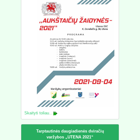
Skaityti toliau...
Tarptautinės daugiadienės dviračių
varžybos „UTENA 2021“