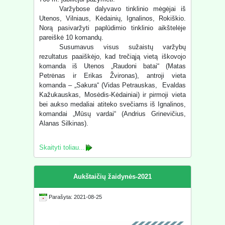
Varžybose dalyvavo tinklinio mėgėjai iš
Utenos, Vilniaus, Kėdainių, Ignalinos, Rokiškio.
Norą pasivaržyti paplūdimio tinklinio aikštelėje
pareiškė 10 komandų.
Susumavus visus sužaistų varžybų
rezultatus paaiškėjo, kad trečiąją vietą iškovojo
komanda iš Utenos „Raudoni batai“ (Matas
Petrėnas ir Erikas Žvironas), antroji vieta
komanda – „Sakura“ (Vidas Petrauskas, Evaldas
Kažukauskas, Mosėdis-Kėdainiai) ir pirmoji vieta
bei aukso medaliai atiteko svečiams iš Ignalinos,
komandai „Mūsų vardai“ (Andrius Grinevičius,
Alanas Silkinas).
Skaityti toliau...
Aukštaičių žaidynės-2021
Parašyta: 2021-08-25