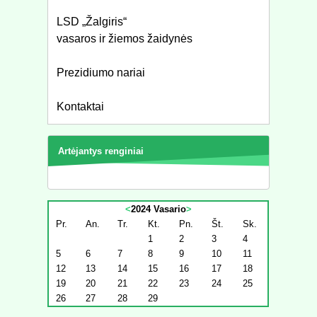
LSD „Žalgiris“
vasaros ir žiemos žaidynės
Prezidiumo nariai
Kontaktai
Artėjantys renginiai
<
2024 Vasario
>
Pr.
An.
Tr.
Kt.
Pn.
Št.
Sk.
1
2
3
4
5
6
7
8
9
10
11
12
13
14
15
16
17
18
19
20
21
22
23
24
25
26
27
28
29