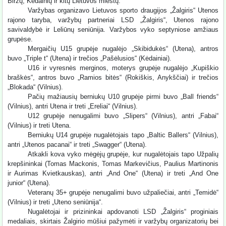
Biržų, Kėdainių ir kitų Lietuvos miestų.
Varžybas organizavo Lietuvos sporto draugijos „Žalgiris“ Utenos
rajono taryba, varžybų partneriai LSD „Žalgiris“, Utenos rajono
savivaldybė ir Leliūnų seniūnija. Varžybos vyko septyniose amžiaus
grupėse.
Mergaičių U15 grupėje nugalėjo „Skibidukės“ (Utena), antros
buvo „Triple t“ (Utena) ir trečios „Pašėlusios“ (Kėdainiai).
U16 ir vyresnės merginos, moterys grupėje nugalėjo „Kupiškio
braškės“, antros buvo „Ramios bitės“ (Rokiškis, Anykščiai) ir trečios
„Blokada“ (Vilnius).
Pačių mažiausių berniukų U10 grupėje pirmi buvo „Ball friends“
(Vilnius), antri Utena ir treti „Ereliai“ (Vilnius).
U12 grupėje nenugalimi buvo „Slipers“ (Vilnius), antri „Fabai“
(Vilnius) ir treti Utena.
Berniukų U14 grupėje nugalėtojais tapo „Baltic Ballers“ (Vilnius),
antri „Utenos pacanai“ ir treti „Swagger“ (Utena).
Atkakli kova vyko mėgėjų grupėje, kur nugalėtojais tapo Užpalių
krepšininkai (Tomas Mackonis, Tomas Markevičius, Paulius Martinonis
ir Aurimas Kvietkauskas), antri „And One“ (Utena) ir treti „And One
junior“ (Utena).
Veteranų 35+ grupėje nenugalimi buvo užpaliečiai, antri „Temidė“
(Vilnius) ir treti „Uteno seniūnija“.
Nugalėtojai ir prizininkai apdovanoti LSD „Žalgiris“ proginiais
medaliais, skirtais Žalgirio mūšiui pažymėti ir varžybų organizatorių bei