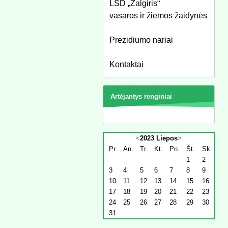
LSD „Žalgiris“
vasaros ir žiemos žaidynės
Prezidiumo nariai
Kontaktai
Artėjantys renginiai
<
2023 Liepos
>
Pr.
An.
Tr.
Kt.
Pn.
Št.
Sk.
1
2
3
4
5
6
7
8
9
10
11
12
13
14
15
16
17
18
19
20
21
22
23
24
25
26
27
28
29
30
31