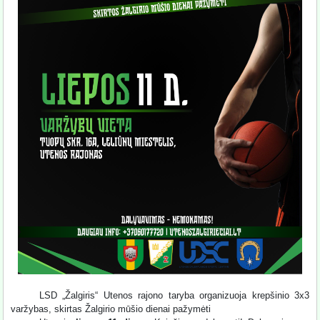
LSD „Žalgiris“ Utenos rajono taryba organizuoja krepšinio 3x3
varžybas, skirtas Žalgirio mūšio dienai pažymėti