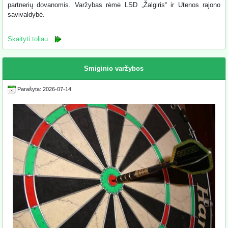
partnerių dovanomis. Varžybas rėmė LSD „Žalgiris“ ir Utenos rajono
savivaldybė.
Skaityti toliau...
Smiginio varžybos
Parašyta: 2026-07-14