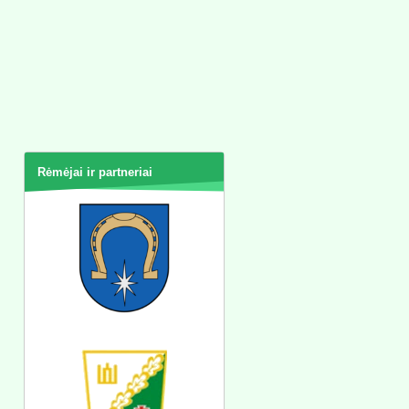
Rėmėjai ir partneriai