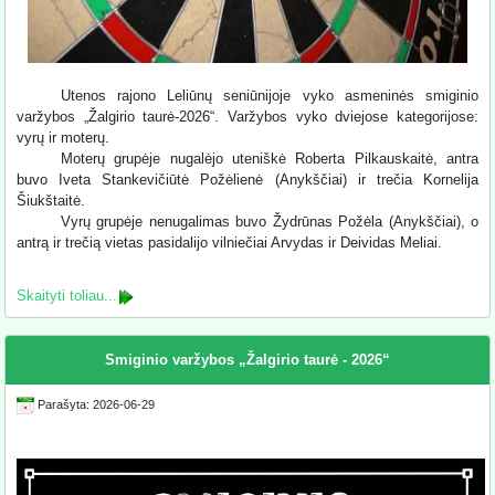
Utenos rajono Leliūnų seniūnijoje vyko asmeninės smiginio
varžybos „Žalgirio taurė-2026“. Varžybos vyko dviejose kategorijose:
vyrų ir moterų.
Moterų grupėje nugalėjo uteniškė Roberta Pilkauskaitė, antra
buvo Iveta Stankevičiūtė Požėlienė (Anykščiai) ir trečia Kornelija
Šiukštaitė.
Vyrų grupėje nenugalimas buvo Žydrūnas Požėla (Anykščiai), o
antrą ir trečią vietas pasidalijo vilniečiai Arvydas ir Deividas Meliai.
Skaityti toliau...
Smiginio varžybos „Žalgirio taurė - 2026“
Parašyta: 2026-06-29