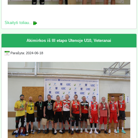
Skaityti toliau...
Akimirkos iš III etapo Utenoje U10, Veteranai
Parašyta: 2024-06-18