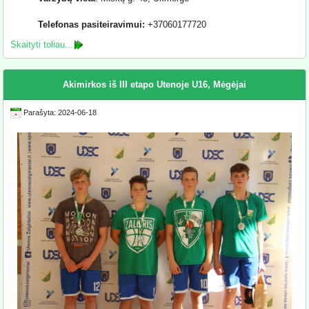
Telefonas pasiteiravimui:
+37060177720
Skaityti toliau...
Akimirkos iš III etapo Utenoje U16, Mėgėjai
Parašyta: 2024-06-18