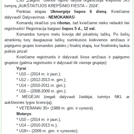
LSD „Žalgiris“ Utenos rajono taryba organizuoja krepšinio 3x3
turnyrą „AUKŠTAITIJOS KREPŠINIO FIESTA – 2024“.
Penktas etapas
Ukmergėje liepos 6 dieną
. Kviečiame
dalyvauti! Dalyvavimas -
NEMOKAMAS
!
Komandų skaičius yra
ribotas
, tad kviečiame nieko nelaukti bei
registruotis! Registracija baigiasi
liepos 5 d., 12 val.
Komandos turnyro metu kovoja dėl įskaitinių taškų. Po šešių
atrankinių turų daugiausiai taškų surinkusios kiekvienos amžiaus ir
pajėgumo grupės komandos pateks į finalinį etapą, kur finalininkų laukia
puikūs prizai!
Kviečiame registruotis ir dalyvauti šiose amžiaus ir pajėgumo
grupėse (galima registruotis ir dalyvauti tik vienoje grupėje):
Vyrai
:
* U10 – (2014 m. ir jaun.);
* U12 – (2012-2013 m. gim.);
* U14 – (2010-2011 m. gim.);
* U16 – (2008-2009 m. gim.);
* MĖGĖJAI (negali dalyvauti žaidėjai, turintys NKL ar
aukštesnės lygos licenciją);
* VETERANAI 35+ (1989 m. gim. ir vyresni).
Moterys
:
* U10 – (2014 m. ir jaun.);
* U14 – (2010-2013 m.);
* U18+– (2009 m. gim. ir vyresnės);