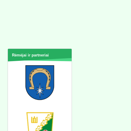
Rėmėjai ir partneriai