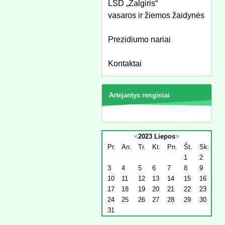
LSD „Žalgiris“
vasaros ir žiemos žaidynės
Prezidiumo nariai
Kontaktai
Artėjantys renginiai
<
2023 Liepos
>
Pr.
An.
Tr.
Kt.
Pn.
Št.
Sk.
1
2
3
4
5
6
7
8
9
10
11
12
13
14
15
16
17
18
19
20
21
22
23
24
25
26
27
28
29
30
31