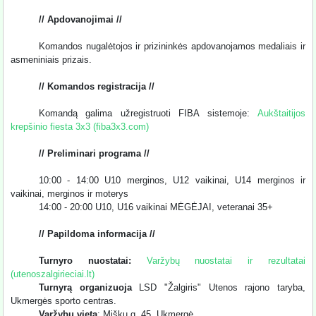
// Apdovanojimai //
Komandos nugalėtojos ir prizininkės apdovanojamos medaliais ir
asmeniniais prizais.
// Komandos registracija //
Komandą galima užregistruoti FIBA sistemoje:
Aukštaitijos
krepšinio fiesta 3x3 (fiba3x3.com)
// Preliminari programa //
10:00 - 14:00 U10 merginos, U12 vaikinai, U14 merginos ir
vaikinai, merginos ir moterys
14:00 - 20:00 U10, U16 vaikinai MĖGĖJAI, veteranai 35+
// Papildoma informacija //
Turnyro nuostatai:
Varžybų nuostatai ir rezultatai
(utenoszalgirieciai.lt)
Turnyrą organizuoja
LSD "Žalgiris" Utenos rajono taryba,
Ukmergės sporto centras.
Varžybų vieta
: Miškų g. 45, Ukmergė