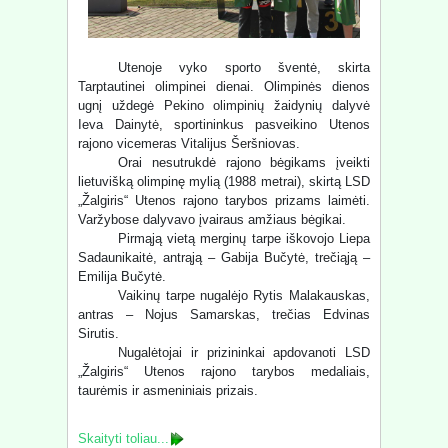
Utenoje vyko sporto šventė, skirta
Tarptautinei olimpinei dienai. Olimpinės dienos
ugnį uždegė Pekino olimpinių žaidynių dalyvė
Ieva Dainytė, sportininkus pasveikino Utenos
rajono vicemeras Vitalijus Šeršniovas.
Orai nesutrukdė rajono bėgikams įveikti
lietuvišką olimpinę mylią (1988 metrai), skirtą LSD
„Žalgiris“ Utenos rajono tarybos prizams laimėti.
Varžybose dalyvavo įvairaus amžiaus bėgikai.
Pirmąją vietą merginų tarpe iškovojo Liepa
Sadaunikaitė, antrąją – Gabija Bučytė, trečiąją –
Emilija Bučytė.
Vaikinų tarpe nugalėjo Rytis Malakauskas,
antras – Nojus Samarskas, trečias Edvinas
Sirutis.
Nugalėtojai ir prizininkai apdovanoti LSD
„Žalgiris“ Utenos rajono tarybos medaliais,
taurėmis ir asmeniniais prizais.
Skaityti toliau...