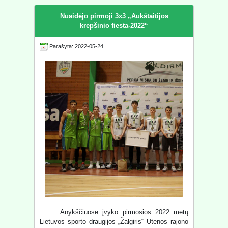
Nuaidėjo pirmoji 3x3 „Aukštaitijos
krepšinio fiesta-2022“
Parašyta: 2022-05-24
Anykščiuose įvyko pirmosios 2022 metų
Lietuvos sporto draugijos „Žalgiris“ Utenos rajono