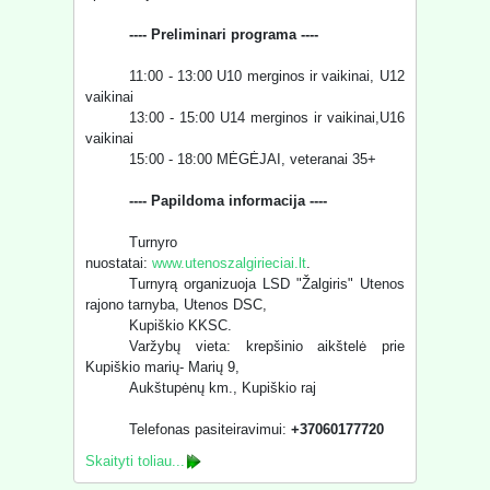
---- Preliminari programa ----
11:00 - 13:00 U10 merginos ir vaikinai, U12
vaikinai
13:00 - 15:00 U14 merginos ir vaikinai,U16
vaikinai
15:00 - 18:00 MĖGĖJAI, veteranai 35+
---- Papildoma informacija ----
Turnyro
nuostatai:
www.utenoszalgirieciai.lt
.
Turnyrą organizuoja LSD "Žalgiris" Utenos
rajono tarnyba, Utenos DSC,
Kupiškio KKSC.
Varžybų vieta: krepšinio aikštelė prie
Kupiškio marių- Marių 9,
Aukštupėnų km., Kupiškio raj
Telefonas pasiteiravimui:
+37060177720
Skaityti toliau...