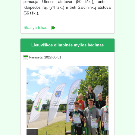
pirmauja Utenos atstovai (80 tšk.), antri –
Klaipėdos raj. (74 tšk.) ir treti Šalčininkų atstovai
(66 tšk.).
Skaityti toliau...
Lietuviškos olimpinės mylios bėgimas
Parašyta: 2022-05-31