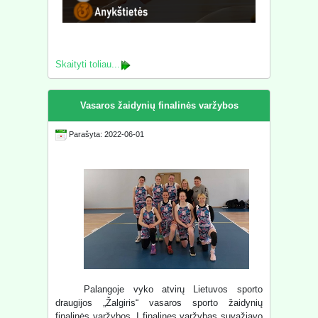
Skaityti toliau...
Vasaros žaidynių finalinės varžybos
Parašyta: 2022-06-01
Palangoje vyko atvirų Lietuvos sporto
draugijos „Žalgiris“ vasaros sporto žaidynių
finalinės varžybos. Į finalines varžybas suvažiavo