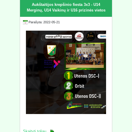
Aukštaitijos krepšinio fiesta 3x3 - U14
Merginų, U14 Vaikinų ir U16 prizinės vietos
Parašyta: 2022-05-21
Skaityti toliau...