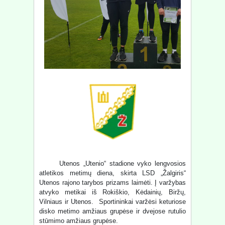
Utenos „Utenio“ stadione vyko lengvosios
atletikos metimų diena, skirta LSD „Žalgiris“
Utenos rajono tarybos prizams laimėti. Į varžybas
atvyko metikai iš Rokiškio, Kėdainių, Biržų,
Vilniaus ir Utenos. Sportininkai varžėsi keturiose
disko metimo amžiaus grupėse ir dvejose rutulio
stūmimo amžiaus grupėse.