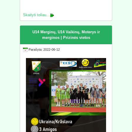
Skaityti toliau...
U14 Merginų, U14 Vaikinų, Moterys ir
merginos | Prizinės vietos
Parašyta: 2022-06-12