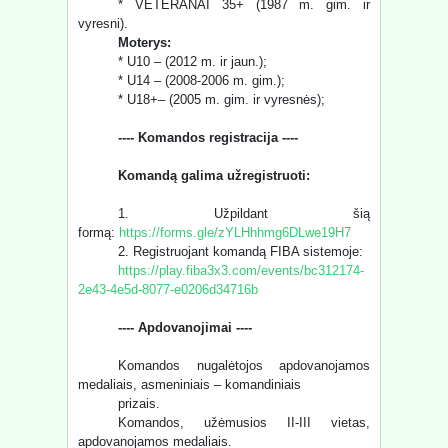
* VETERANAI 35+ (1987 m. gim. ir
vyresni).
Moterys:
* U10 – (2012 m. ir jaun.);
* U14 – (2008-2006 m. gim.);
* U18+– (2005 m. gim. ir vyresnės);
---- Komandos registracija ----
Komandą galima užregistruoti:
1. Užpildant šią
formą:
https://forms.gle/zYLHhhmg6DLwe19H7
2. Registruojant komandą FIBA sistemoje:
https://play.fiba3x3.com/events/bc312174-
2e43-4e5d-8077-e0206d34716b
---- Apdovanojimai ----
Komandos nugalėtojos apdovanojamos
medaliais, asmeniniais – komandiniais
prizais.
Komandos, užėmusios II-III vietas,
apdovanojamos medaliais.