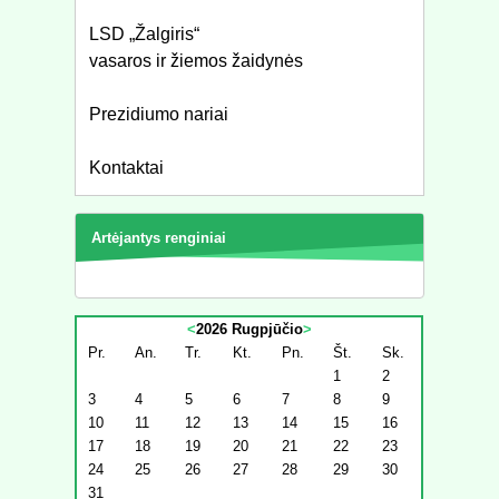
LSD „Žalgiris“
vasaros ir žiemos žaidynės
Prezidiumo nariai
Kontaktai
Artėjantys renginiai
<
2026 Rugpjūčio
>
Pr.
An.
Tr.
Kt.
Pn.
Št.
Sk.
1
2
3
4
5
6
7
8
9
10
11
12
13
14
15
16
17
18
19
20
21
22
23
24
25
26
27
28
29
30
31