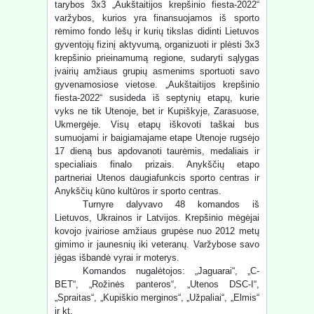
tarybos 3x3 „Aukštaitijos krepšinio fiesta-2022“
varžybos, kurios yra finansuojamos iš sporto
rėmimo fondo lėšų ir kurių tikslas didinti Lietuvos
gyventojų fizinį aktyvumą, organizuoti ir plėsti 3x3
krepšinio prieinamumą regione, sudaryti sąlygas
įvairių amžiaus grupių asmenims sportuoti savo
gyvenamosiose vietose. „Aukštaitijos krepšinio
fiesta-2022“ susideda iš septynių etapų, kurie
vyks ne tik Utenoje, bet ir Kupiškyje, Zarasuose,
Ukmergėje. Visų etapų iškovoti taškai bus
sumuojami ir baigiamajame etape Utenoje rugsėjo
17 dieną bus apdovanoti taurėmis, medaliais ir
specialiais finalo prizais. Anykščių etapo
partneriai Utenos daugiafunkcis sporto centras ir
Anykščių kūno kultūros ir sporto centras.
Turnyre dalyvavo 48 komandos iš
Lietuvos, Ukrainos ir Latvijos. Krepšinio mėgėjai
kovojo įvairiose amžiaus grupėse nuo 2012 metų
gimimo ir jaunesnių iki veteranų. Varžybose savo
jėgas išbandė vyrai ir moterys.
Komandos nugalėtojos: „Jaguarai“, „C-
BET“, „Rožinės panteros“, „Utenos DSC-I“,
„Spraitas“, „Kupiškio merginos“, „Užpaliai“, „Elmis“
ir kt.