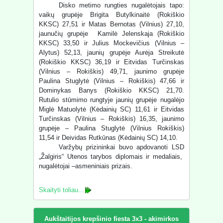
Disko metimo rungties nugalėtojais tapo:
vaikų grupėje Brigita Butylkinaitė (Rokiškio
KKSC) 27,51 ir Matas Bernotas (Vilnius) 27,10,
jaunučių grupėje Kamilė Jelenskaja (Rokiškio
KKSC) 33,50 ir Julius Mockevičius (Vilnius –
Alytus) 52,13, jaunių grupėje Aurėja Streikutė
(Rokiškio KKSC) 36,19 ir Eitvidas Turčinskas
(Vilnius – Rokiškis) 49,71, jaunimo grupėje
Paulina Stuglytė (Vilnius – Rokiškis) 47,66 ir
Dominykas Banys (Rokiškio KKSC) 21,70.
Rutulio stūmimo rungtyje jaunių grupėje nugalėjo
Miglė Matuolytė (Kėdainių SC) 11,61 ir Eitvidas
Turčinskas (Vilnius – Rokiškis) 16,35, jaunimo
grupėje – Paulina Stuglytė (Vilnius Rokiškis)
11,54 ir Deividas Rutkūnas (Kėdainių SC) 14,10.
Varžybų prizininkai buvo apdovanoti LSD
„Žalgiris“ Utenos tarybos diplomais ir medaliais,
nugalėtojai –asmeniniais prizais.
Skaityti toliau...
Aukštaitijos krepšinio fiesta 3x3 - akimirkos