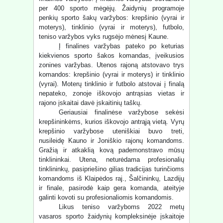
per 400 sporto mėgėjų. Žaidynių programoje
penkių sporto šakų varžybos: krepšinio (vyrai ir
moterys), tinklinio (vyrai ir moterys), futbolo,
teniso varžybos vyks rugsėjo mėnesį Kaune.
Į finalines varžybas pateko po keturias
kiekvienos sporto šakos komandas, įveikusios
zonines varžybas. Utenos rajoną atstovavo trys
komandos: krepšinio (vyrai ir moterys) ir tinklinio
(vyrai). Moterų tinklinio ir futbolo atstovai į finalą
nepateko, zonoje iškovojo antrąsias vietas ir
rajono įskaitai davė įskaitinių taškų.
Geriausiai finalinėse varžybose sekėsi
krepšininkėms, kurios iškovojo antrąją vietą. Vyrų
krepšinio varžybose uteniškiai buvo treti,
nusileidę Kauno ir Joniškio rajonų komandoms.
Gražią ir atkaklią kovą pademonstravo mūsų
tinklininkai. Utena, neturėdama profesionalių
tinklininkų, pasipriešino gilias tradicijas turinčioms
komandoms iš Klaipėdos raj., Šalčininkų, Lazdijų
ir finale, pasirodė kaip gera komanda, ateityje
galinti kovoti su profesionaliomis komandomis.
Likus teniso varžyboms 2022 metų
vasaros sporto žaidynių kompleksinėje įskaitoje