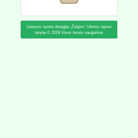
Lietuvos sporto draugija „Žalgiris“ Utenos rajono
taryba © 2026 Visos teisės saugomos