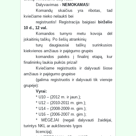
Dalyvavimas -
NEMOKAMAS
!
Komandų skaičius yra ribotas, tad
kviečiame nieko nelaukti bei
registruotis! Registracija baigiasi
birželio
10 d., 12 val.
Komandos turnyro metu kovoja dėl
įskaitinių taškų. Po šešių atrankinių
turų daugiausiai taškų surinkusios
kiekvienos amžiaus ir pajėgumo grupės
komandos pateks į finalinį etapą, kur
finalininkų laukia puikūs prizai!
Kviečiame registruotis ir dalyvauti šiose
amžiaus ir pajėgumo grupėse
(galima registruotis ir dalyvauti tik vienoje
grupėje):
Vyrai:
* U10 – (2012 m. ir jaun.);
* U12 – (2010-2011 m. gim.);
* U14 – (2008-2009 m. gim.);
* U16 – (2006-2007 m. gim.);
* MĖGĖJAI (negali dalyvauti žaidėjai,
turintys NKL ar aukštesnės lygos
licenciją);