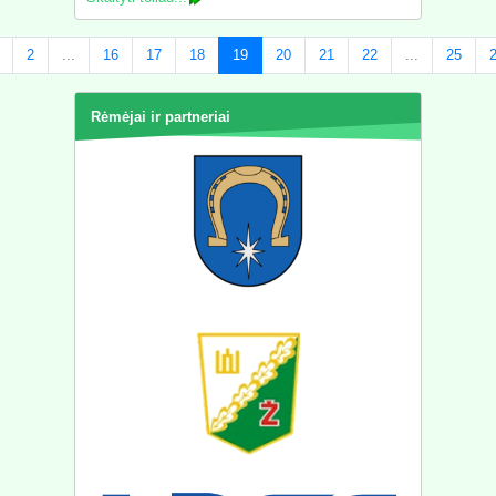
2
...
16
17
18
19
20
21
22
...
25
Rėmėjai ir partneriai