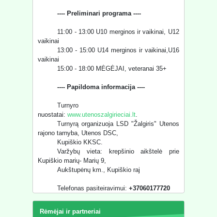
---- Preliminari programa ----
11:00 - 13:00 U10 merginos ir vaikinai, U12
vaikinai
13:00 - 15:00 U14 merginos ir vaikinai,U16
vaikinai
15:00 - 18:00 MĖGĖJAI, veteranai 35+
---- Papildoma informacija ----
Turnyro
nuostatai:
www.utenoszalgirieciai.lt
.
Turnyrą organizuoja LSD "Žalgiris" Utenos
rajono tarnyba, Utenos DSC,
Kupiškio KKSC.
Varžybų vieta: krepšinio aikštelė prie
Kupiškio marių- Marių 9,
Aukštupėnų km., Kupiškio raj
Telefonas pasiteiravimui:
+37060177720
Rėmėjai ir partneriai