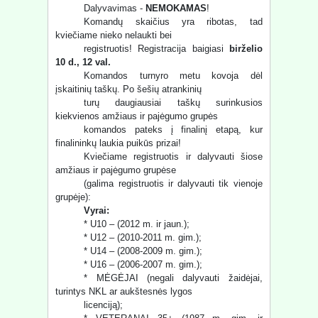
Dalyvavimas -
NEMOKAMAS
!
Komandų skaičius yra ribotas, tad
kviečiame nieko nelaukti bei
registruotis! Registracija baigiasi
birželio
10 d., 12 val.
Komandos turnyro metu kovoja dėl
įskaitinių taškų. Po šešių atrankinių
turų daugiausiai taškų surinkusios
kiekvienos amžiaus ir pajėgumo grupės
komandos pateks į finalinį etapą, kur
finalininkų laukia puikūs prizai!
Kviečiame registruotis ir dalyvauti šiose
amžiaus ir pajėgumo grupėse
(galima registruotis ir dalyvauti tik vienoje
grupėje):
Vyrai:
* U10 – (2012 m. ir jaun.);
* U12 – (2010-2011 m. gim.);
* U14 – (2008-2009 m. gim.);
* U16 – (2006-2007 m. gim.);
* MĖGĖJAI (negali dalyvauti žaidėjai,
turintys NKL ar aukštesnės lygos
licenciją);