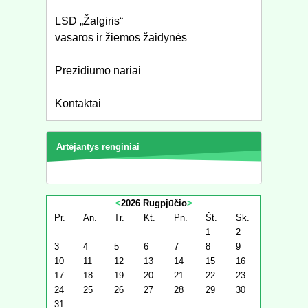
LSD „Žalgiris“
vasaros ir žiemos žaidynės
Prezidiumo nariai
Kontaktai
Artėjantys renginiai
<
2026 Rugpjūčio
>
Pr.
An.
Tr.
Kt.
Pn.
Št.
Sk.
1
2
3
4
5
6
7
8
9
10
11
12
13
14
15
16
17
18
19
20
21
22
23
24
25
26
27
28
29
30
31