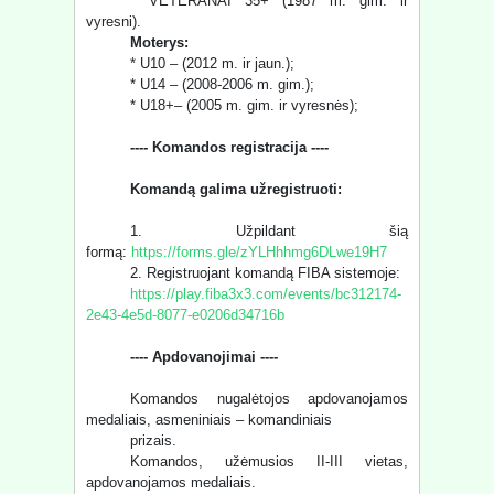
* VETERANAI 35+ (1987 m. gim. ir
vyresni).
Moterys:
* U10 – (2012 m. ir jaun.);
* U14 – (2008-2006 m. gim.);
* U18+– (2005 m. gim. ir vyresnės);
---- Komandos registracija ----
Komandą galima užregistruoti:
1. Užpildant šią
formą:
https://forms.gle/zYLHhhmg6DLwe19H7
2. Registruojant komandą FIBA sistemoje:
https://play.fiba3x3.com/events/bc312174-
2e43-4e5d-8077-e0206d34716b
---- Apdovanojimai ----
Komandos nugalėtojos apdovanojamos
medaliais, asmeniniais – komandiniais
prizais.
Komandos, užėmusios II-III vietas,
apdovanojamos medaliais.