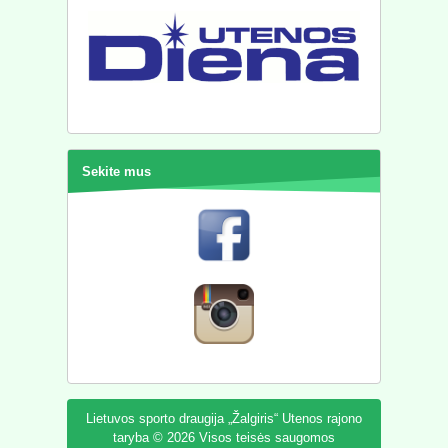
Sekite mus
Lietuvos sporto draugija „Žalgiris“ Utenos rajono
taryba © 2026 Visos teisės saugomos