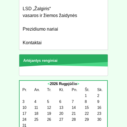
LSD „Žalgiris“
vasaros ir žiemos žaidynės
Prezidiumo nariai
Kontaktai
Artėjantys renginiai
<
2026 Rugpjūčio
>
Pr.
An.
Tr.
Kt.
Pn.
Št.
Sk.
1
2
3
4
5
6
7
8
9
10
11
12
13
14
15
16
17
18
19
20
21
22
23
24
25
26
27
28
29
30
31