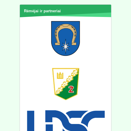
Rėmėjai ir partneriai