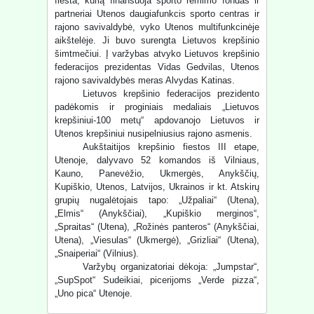
fiesta, kurią finansuoja sporto rėmimo fondas ir
partneriai Utenos daugiafunkcis sporto centras ir
rajono savivaldybė, vyko Utenos multifunkcinėje
aikštelėje. Ji buvo surengta Lietuvos krepšinio
šimtmečiui. Į varžybas atvyko Lietuvos krepšinio
federacijos prezidentas Vidas Gedvilas, Utenos
rajono savivaldybės meras Alvydas Katinas.
Lietuvos krepšinio federacijos prezidento
padėkomis ir proginiais medaliais „Lietuvos
krepšiniui-100 metų“ apdovanojo Lietuvos ir
Utenos krepšiniui nusipelniusius rajono asmenis.
Aukštaitijos krepšinio fiestos III etape,
Utenoje, dalyvavo 52 komandos iš Vilniaus,
Kauno, Panevėžio, Ukmergės, Anykščių,
Kupiškio, Utenos, Latvijos, Ukrainos ir kt. Atskirų
grupių nugalėtojais tapo: „Užpaliai“ (Utena),
„Elmis“ (Anykščiai), „Kupiškio merginos“,
„Spraitas“ (Utena), „Rožinės panteros“ (Anykščiai,
Utena), „Viesulas“ (Ukmergė), „Grizliai“ (Utena),
„Snaiperiai“ (Vilnius).
Varžybų organizatoriai dėkoja: „Jumpstar“,
„SupSpot“ Sudeikiai, picerijoms „Verde pizza“,
„Uno pica“ Utenoje.