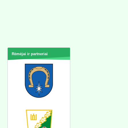
Rėmėjai ir partneriai