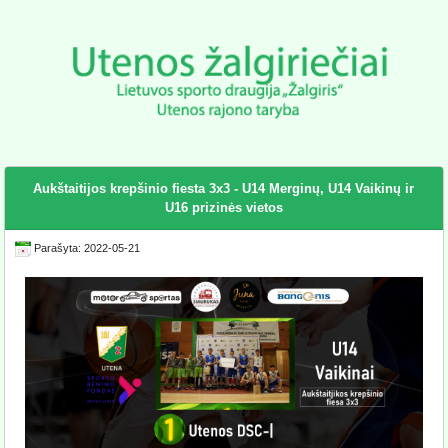
Aukštaitijos krepšinio fiesta 3x3 - U14 Merginų, U14 Vaikinų ir
U16 prizinės vietos
Parašyta: 2022-05-21