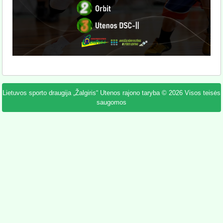
Lietuvos sporto draugija „Žalgiris“ Utenos rajono taryba © 2026 Visos teisės
saugomos