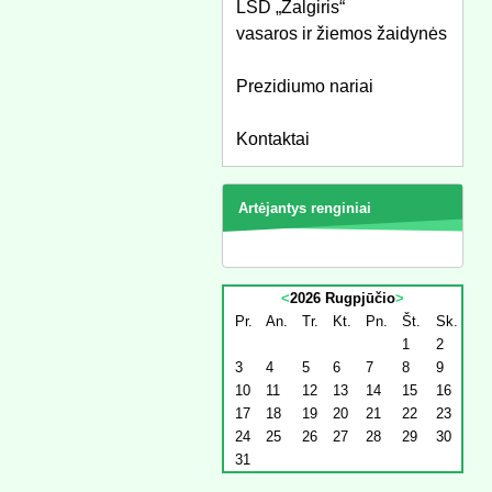
LSD „Žalgiris“
vasaros ir žiemos žaidynės
Prezidiumo nariai
Kontaktai
Artėjantys renginiai
<
2026 Rugpjūčio
>
Pr.
An.
Tr.
Kt.
Pn.
Št.
Sk.
1
2
3
4
5
6
7
8
9
10
11
12
13
14
15
16
17
18
19
20
21
22
23
24
25
26
27
28
29
30
31