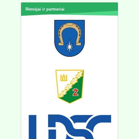
Rėmėjai ir partneriai