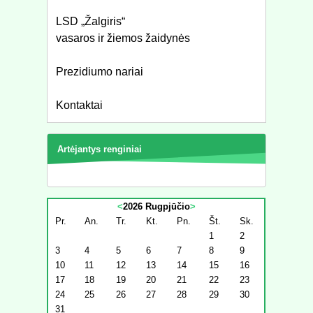
LSD „Žalgiris“
vasaros ir žiemos žaidynės
Prezidiumo nariai
Kontaktai
Artėjantys renginiai
<
2026 Rugpjūčio
>
Pr.
An.
Tr.
Kt.
Pn.
Št.
Sk.
1
2
3
4
5
6
7
8
9
10
11
12
13
14
15
16
17
18
19
20
21
22
23
24
25
26
27
28
29
30
31