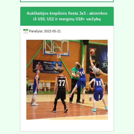
Aukštaitijos krepšinio fiesta 3x3 - akimirkos
iš U10, U12 ir merginų U18+ varžybų
Parašyta: 2022-05-21