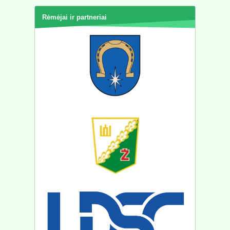
Rėmėjai ir partneriai