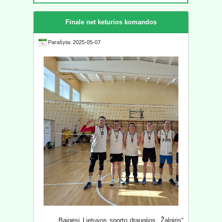
Finale net keturios komandos
Parašyta: 2025-05-07
Baigėsi Lietuvos sporto draugijos „Žalgiris“