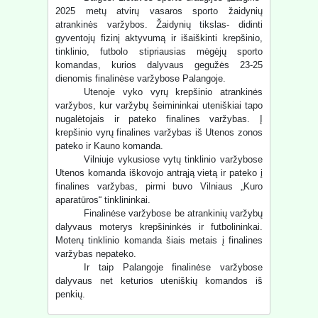
2025 metų atvirų vasaros sporto žaidynių
atrankinės varžybos. Žaidynių tikslas- didinti
gyventojų fizinį aktyvumą ir išaiškinti krepšinio,
tinklinio, futbolo stipriausias mėgėjų sporto
komandas, kurios dalyvaus gegužės 23-25
dienomis finalinėse varžybose Palangoje.
Utenoje vyko vyrų krepšinio atrankinės
varžybos, kur varžybų šeimininkai uteniškiai tapo
nugalėtojais ir pateko finalines varžybas. Į
krepšinio vyrų finalines varžybas iš Utenos zonos
pateko ir Kauno komanda.
Vilniuje vykusiose vytų tinklinio varžybose
Utenos komanda iškovojo antrąją vietą ir pateko į
finalines varžybas, pirmi buvo Vilniaus „Kuro
aparatūros“ tinklininkai.
Finalinėse varžybose be atrankinių varžybų
dalyvaus moterys krepšininkės ir futbolininkai.
Moterų tinklinio komanda šiais metais į finalines
varžybas nepateko.
Ir taip Palangoje finalinėse varžybose
dalyvaus net keturios uteniškių komandos iš
penkių.