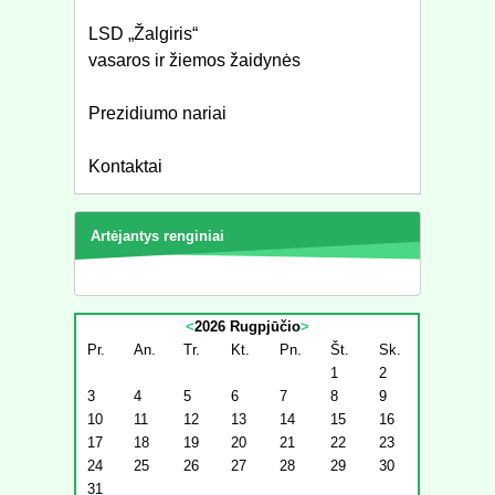
LSD „Žalgiris“
vasaros ir žiemos žaidynės
Prezidiumo nariai
Kontaktai
Artėjantys renginiai
<
2026 Rugpjūčio
>
Pr.
An.
Tr.
Kt.
Pn.
Št.
Sk.
1
2
3
4
5
6
7
8
9
10
11
12
13
14
15
16
17
18
19
20
21
22
23
24
25
26
27
28
29
30
31